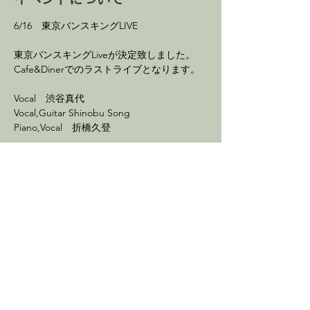
6/16　東京バンスキングLIVE
東京バンスキングLiveが決定致しました。
Cafe&Dinerでのラストライブとなります。
Vocal　渋谷真代
Vocal,Guitar Shinobu Song
Piano,Vocal　折橋久登
続きを読む >
イベントをシェア
最新情報を配信