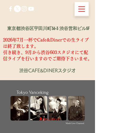
東京都渋谷区宇田川町36-3 渋谷営和ビル5F
2026年7月一杯でCafe&Dinerでの生ライブ
は終了致します。
​引き続き、9月から渋谷603スタジオにて配
信ライブを行いますのでご期待下さいませ。
渋谷CAFE&DINERスタジオ