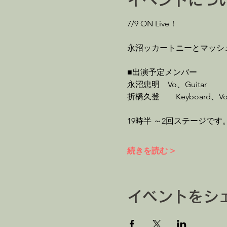
イベントにつ
7/9 ON Live！
永沼ッカートニーとマッシ
■出演予定メンバー
永沼忠明　Vo、Guitar
折橋久登　　Keyboard、V
19時半 ～2回ステージです
続きを読む >
イベントをシ