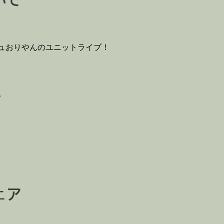
いて
ュおりやんのユニットライブ！
o
。
ェア