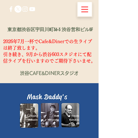
東京都渋谷区宇田川町36-3 渋谷営和ビル5F
2026年7月一杯でCafe&Dinerでの生ライブ
は終了致します。
​引き続き、9月から渋谷603スタジオにて配
信ライブを行いますのでご期待下さいませ。
渋谷CAFE&DINERスタジオ