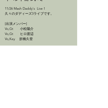
11/26 Mash Daddy's  Live！
久々のダディーズ3ライブです。
[出演メンバー]
Vo,Gt　　小松陽介
Vo,Gt　　ヒロ渡辺
Vo,Key　 折橋久登
続きを読む >
イベントをシェア
最新情報を配信