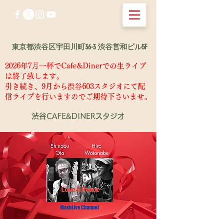
東京都渋谷区宇田川町36-3 渋谷営和ビル5F
2026年7月一杯でCafe&Dinerでの生ライブ
は終了致します。
​引き続き、9月から渋谷603スタジオにて配
信ライブを行いますのでご期待下さいませ。
渋谷CAFE&DINERスタジオ