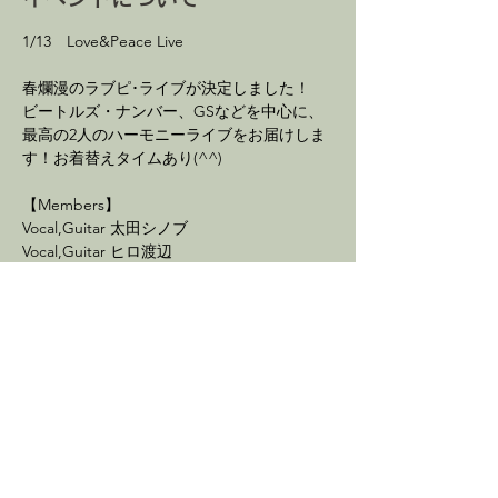
1/13　Love&Peace Live
春爛漫のラブピ･ライブが決定しました！
ビートルズ・ナンバー、GSなどを中心に、
最高の2人のハーモニーライブをお届けしま
す！お着替えタイムあり(^^)
【Members】
Vocal,Guitar 太田シノブ
Vocal,Guitar ヒロ渡辺
続きを読む >
イベントをシェア