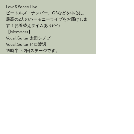
Love&Peace Live
ビートルズ・ナンバー、GSなどを中心に、
最高の2人のハーモニーライブをお届けしま
す！お着替えタイムあり(^^)
【Members】
Vocal,Guitar 太田シノブ
Vocal,Guitar ヒロ渡辺
19時半 ～2回ステージです。
続きを読む >
イベントをシェア
最新情報を配信