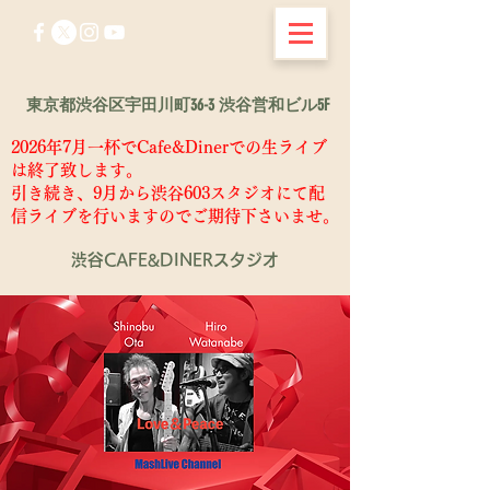
東京都渋谷区宇田川町36-3 渋谷営和ビル5F
2026年7月一杯でCafe&Dinerでの生ライブ
は終了致します。
​引き続き、9月から渋谷603スタジオにて配
信ライブを行いますのでご期待下さいませ。
渋谷CAFE&DINERスタジオ