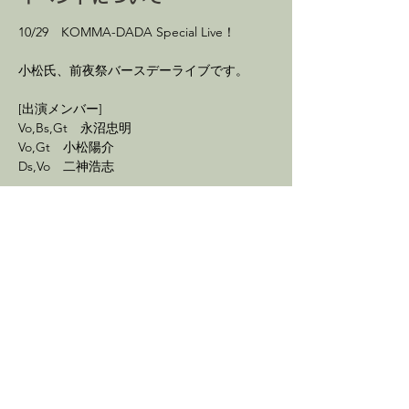
10/29　KOMMA-DADA Special Live！
小松氏、前夜祭バースデーライブです。
[出演メンバー]
Vo,Bs,Gt　永沼忠明
Vo,Gt　小松陽介
Ds,Vo　二神浩志
続きを読む >
イベントをシェア
最新情報を配信