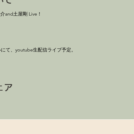
いて
and土屋剛 Live！
。
て、youtube生配信ライブ予定。
ェア