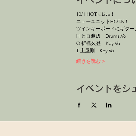
イベントにつ
10/1 HOT.K Live！
ニューユニットHOT.K！
ツインキーボードにギター、
H ヒロ渡辺　Drums,Vo
O 折橋久登　Key,Vo
T 土屋剛　Key,Vo
続きを読む >
イベントをシ