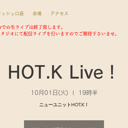
マッシュ口座
会場
アクセス
inerでの生ライブは終了致します。
3スタジオにて配信ライブを行いますのでご期待下さいませ。
HOT.K Live！
10月01日(火)
  |  
19時半
ニューユニットHOT.K！