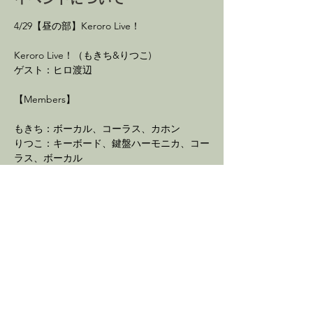
4/29【昼の部】Keroro Live！
Keroro Live！（もきち&りつこ)　
ゲスト：ヒロ渡辺
【Members】
もきち：ボーカル、コーラス、カホン
りつこ：キーボード、鍵盤ハーモニカ、コー
ラス、ボーカル
続きを読む >
イベントをシェア