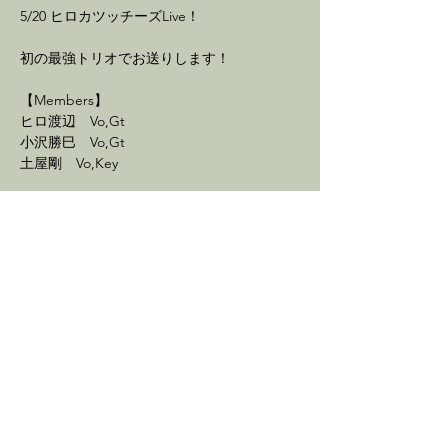
5/20 ヒロカツッチーズLive！
初の最強トリオでお送りします！
【Members】
ヒロ渡辺　Vo,Gt
小沢勝巳　Vo,Gt
土屋剛　Vo,Key
続きを読む >
イベントをシェア
最新情報を配信