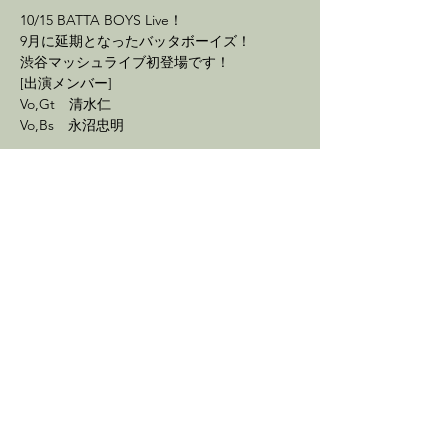
10/15 BATTA BOYS Live！
9月に延期となったバッタボーイズ！
渋谷マッシュライブ初登場です！
[出演メンバー]
Vo,Gt　清水仁
Vo,Bs　永沼忠明
続きを読む >
イベントをシェア
最新情報を配信
メルマガ登録で、ライブやイベン
ト情報をいち早くお届けします。