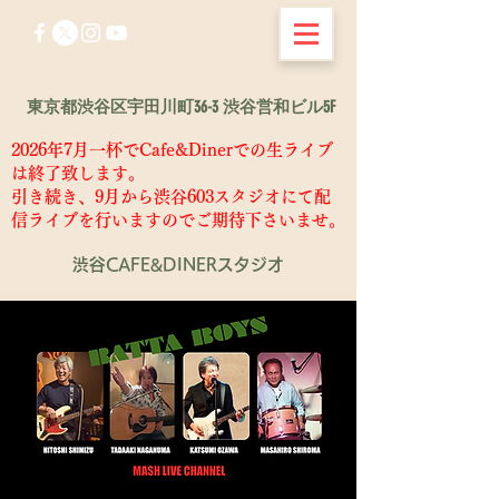
東京都渋谷区宇田川町36-3 渋谷営和ビル5F
2026年7月一杯でCafe&Dinerでの生ライブ
は終了致します。
​引き続き、9月から渋谷603スタジオにて配
信ライブを行いますのでご期待下さいませ。
渋谷CAFE&DINERスタジオ